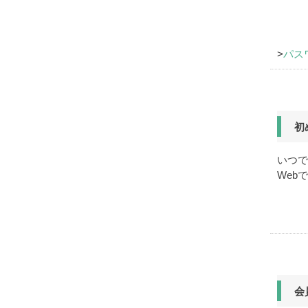
パス
初
いつで
Web
会