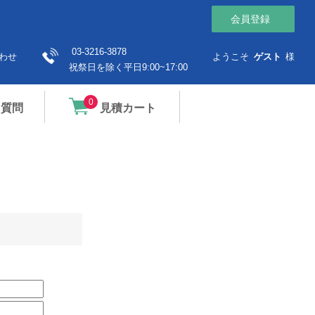
会員登録
03-3216-3878
わせ
ようこそ
ゲスト
様
祝祭日を除く平日9:00~17:00
0
る質問
見積カート