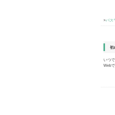
パス
初
いつで
Web